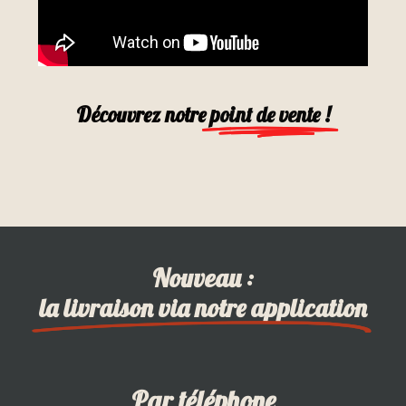
Découvrez notre
point de vente !
Nouveau :
la livraison via notre application
Par téléphone