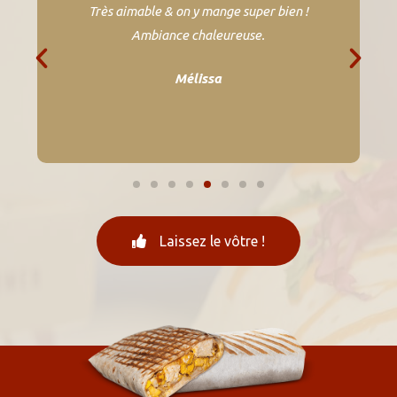
Très aimable & on y mange super bien !
Ambiance chaleureuse.
Mélissa
Laissez le vôtre !